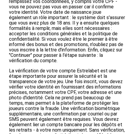
remplissez vos coordonnées, y compris votre CPF -
vous ne pouvez pas vous en passer car il confirme
votre identité. Votre date de naissance joue
également un rôle important : le système doit s'assurer
que vous avez plus de 18 ans. Il y a ensuite quelques
formalités à remplir, mais elles sont nécessaires :
accepter les conditions générales et la politique de
confidentialité. Si vous voulez être le premier à être
informé des bonus et des promotions, n'oubliez pas de
vous inscrire à la lettre d'information. Enfin, cliquez sur
"Continuer" pour passer à l'étape suivante : la
vérification du compte.
La vérification de votre compte Estrelabet est une
étape importante pour assurer la sécurité et la
transparence de votre jeu. Une fois inscrit, vous devez
vérifier votre identité en fournissant des informations
précises, notamment votre CPF, votre adresse et une
photo d'identité. Cela ne prend pas beaucoup de
temps, mais permet à la plateforme de protéger les
joueurs contre la fraude. Une vérification biométrique
supplémentaire, une confirmation par courriel ou par
SMS peuvent également être requises. Vous devrez
également lier un compte bancaire pour les dépôts et
les retraits - à votre nom uniquement. Sans vérification,