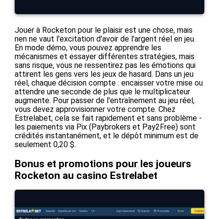
Jouer à Rocketon pour le plaisir est une chose, mais
rien ne vaut l'excitation d'avoir de l'argent réel en jeu.
En mode démo, vous pouvez apprendre les
mécanismes et essayer différentes stratégies, mais
sans risque, vous ne ressentirez pas les émotions qui
attirent les gens vers les jeux de hasard. Dans un jeu
réel, chaque décision compte : encaisser votre mise ou
attendre une seconde de plus que le multiplicateur
augmente. Pour passer de l'entraînement au jeu réel,
vous devez approvisionner votre compte. Chez
Estrelabet, cela se fait rapidement et sans problème -
les paiements via Pix (Paybrokers et Pay2Free) sont
crédités instantanément, et le dépôt minimum est de
seulement 0,20 $.
Bonus et promotions pour les joueurs
Rocketon au casino Estrelabet