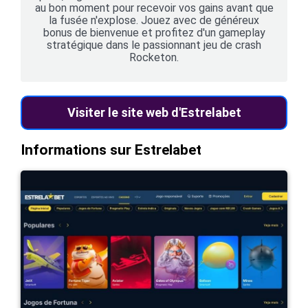
au bon moment pour recevoir vos gains avant que
la fusée n'explose. Jouez avec de généreux
bonus de bienvenue et profitez d'un gameplay
stratégique dans le passionnant jeu de crash
Rocketon.
Visiter le site web d'Estrelabet
Informations sur Estrelabet