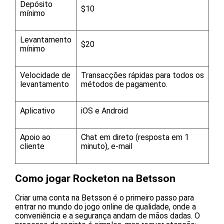
Depósito
$10
mínimo
Levantamento
$20
mínimo
Velocidade de
Transacções rápidas para todos os
levantamento
métodos de pagamento.
Aplicativo
iOS e Android
Apoio ao
Chat em direto (resposta em 1
cliente
minuto), e-mail
Como jogar Rocketon na Betsson
Criar uma conta na Betsson é o primeiro passo para
entrar no mundo do jogo online de qualidade, onde a
conveniência e a segurança andam de mãos dadas. O