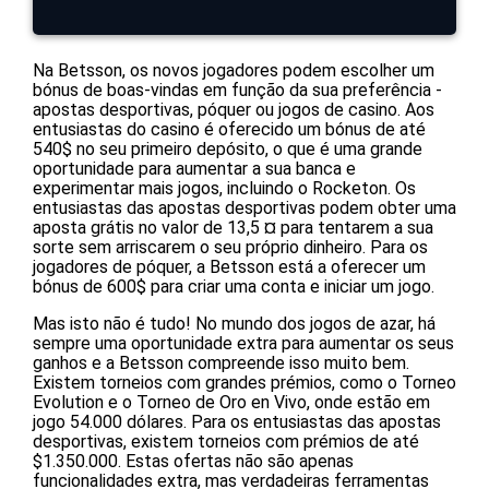
Na Betsson, os novos jogadores podem escolher um
bónus de boas-vindas em função da sua preferência -
apostas desportivas, póquer ou jogos de casino. Aos
entusiastas do casino é oferecido um bónus de até
540$ no seu primeiro depósito, o que é uma grande
oportunidade para aumentar a sua banca e
experimentar mais jogos, incluindo o Rocketon. Os
entusiastas das apostas desportivas podem obter uma
aposta grátis no valor de 13,5 ¤ para tentarem a sua
sorte sem arriscarem o seu próprio dinheiro. Para os
jogadores de póquer, a Betsson está a oferecer um
bónus de 600$ para criar uma conta e iniciar um jogo.
Mas isto não é tudo! No mundo dos jogos de azar, há
sempre uma oportunidade extra para aumentar os seus
ganhos e a Betsson compreende isso muito bem.
Existem torneios com grandes prémios, como o Torneo
Evolution e o Torneo de Oro en Vivo, onde estão em
jogo 54.000 dólares. Para os entusiastas das apostas
desportivas, existem torneios com prémios de até
$1.350.000. Estas ofertas não são apenas
funcionalidades extra, mas verdadeiras ferramentas