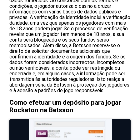
dados fornecidos. Ao concordar com os termos e
condições, o jogador autoriza o casino a cruzar
informações com várias bases de dados públicas e
privadas. A verificação da identidade inclui a verificação
da idade, uma vez que apenas os jogadores com mais
de 18 anos podem jogar. Se o processo de verificação
revelar que um jogador tem menos de 18 anos, a sua
conta será bloqueada e os seus fundos serão
reembolsados. Além disso, a Betsson reserva-se o
direito de solicitar documentos adicionais que
confirmem a identidade e a origem dos fundos. Se os
dados forem considerados incorrectos, incompletos
ou não verificáveis, a conta pode ser restringida ou
encerrada e, em alguns casos, a informação pode ser
transmitida às autoridades reguladoras. Isto realça a
abordagem séria da Betsson à proteção dos jogadores
e à adesão a padrões de jogo responsáveis.
Como efetuar um depósito para jogar
Rocketon na Betsson