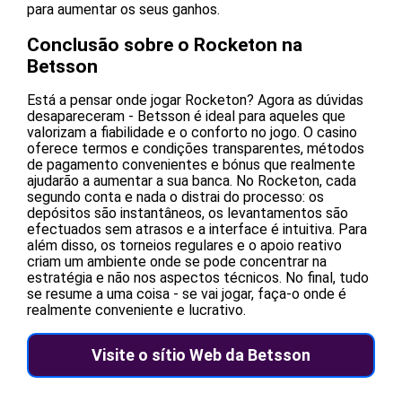
para aumentar os seus ganhos.
Conclusão sobre o Rocketon na
Betsson
Está a pensar onde jogar Rocketon? Agora as dúvidas
desapareceram - Betsson é ideal para aqueles que
valorizam a fiabilidade e o conforto no jogo. O casino
oferece termos e condições transparentes, métodos
de pagamento convenientes e bónus que realmente
ajudarão a aumentar a sua banca. No Rocketon, cada
segundo conta e nada o distrai do processo: os
depósitos são instantâneos, os levantamentos são
efectuados sem atrasos e a interface é intuitiva. Para
além disso, os torneios regulares e o apoio reativo
criam um ambiente onde se pode concentrar na
estratégia e não nos aspectos técnicos. No final, tudo
se resume a uma coisa - se vai jogar, faça-o onde é
realmente conveniente e lucrativo.
Visite o sítio Web da Betsson