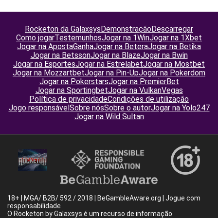
Rocketon da Galaxsys
Demonstração
Descarregar
Como jogar
Testemunhos
Jogar na 1Win
Jogar na 1Xbet
Jogar na ApostaGanha
Jogar na Betera
Jogar na Betika
Jogar na Betsson
Jogar na Blaze
Jogar na Bwin
Jogar na Esportes
Jogar na Estrelabet
Jogar na Mostbet
Jogar na Mozzartbet
Jogar na Pin-Up
Jogar na Pokerdom
Jogar na Pokerstars
Jogar na PremierBet
Jogar na Sportingbet
Jogar na VulkanVegas
Política de privacidade
Condições de utilização
Jogo responsável
Sobre nós
Sobre o autor
Jogar na Yolo247
Jogar na Wild Sultan
18+ | MGA/ B2B/ 592 / 2018 | BeGambleAware.org | Jogue com
responsabilidade
O Rocketon by Galaxsys é um recurso de informação