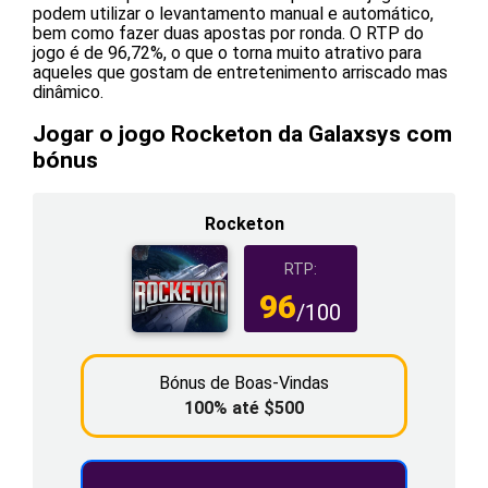
podem utilizar o levantamento manual e automático,
bem como fazer duas apostas por ronda. O RTP do
jogo é de 96,72%, o que o torna muito atrativo para
aqueles que gostam de entretenimento arriscado mas
dinâmico.
Jogar o jogo Rocketon da Galaxsys com
bónus
Rocketon
RTP:
96
/100
Bónus de Boas-Vindas
100% até $500