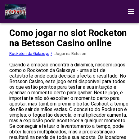
Rocketon da Galaxsys
Como jogar
Testemunhos
Como jogar no slot Rocketon
Demonstração
Descarregar
Jogar no casino
na Betsson Casino online
Rocketon da Galaxsys
Jogar na Betsson
Quando a emoção encontra a dinâmica, nascem jogos
como o Rocketon da Galaxsys - uma slot de
catástrofe onde cada decisão afecta o resultado. No
Betsson Casino, este jogo está disponível para todos
os que estão prontos para testar a sua intuição e
apanhar o momento certo para ganhar. Neste jogo, é
importante não só escolher o momento certo para
apostar, mas também premir o botão Cashout a tempo
de não sair de mãos vazias. O conceito do Rocketon é
simples: o foguetão descola, o multiplicador aumenta,
mas a explosão pode acontecer a qualquer momento.
Se conseguir efetuar o levantamento a tempo, pode
obter lucros multiplicados, mas a procrastinação
resultará na perda de toda a sua aposta. Os jogadores