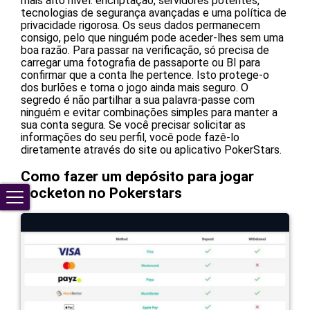
mais alto nível: encriptação, servidores potentes,
tecnologias de segurança avançadas e uma política de
privacidade rigorosa. Os seus dados permanecem
consigo, pelo que ninguém pode aceder-lhes sem uma
boa razão. Para passar na verificação, só precisa de
carregar uma fotografia de passaporte ou BI para
confirmar que a conta lhe pertence. Isto protege-o
dos burlões e torna o jogo ainda mais seguro. O
segredo é não partilhar a sua palavra-passe com
ninguém e evitar combinações simples para manter a
sua conta segura. Se você precisar solicitar as
informações do seu perfil, você pode fazê-lo
diretamente através do site ou aplicativo PokerStars.
Como fazer um depósito para jogar
Rocketon no Pokerstars