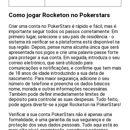
Como jogar Rocketon no Pokerstars
Criar uma conta no PokerStars é rápido e fácil, mas é
importante seguir todos os passos corretamente. Em
primeiro lugar, selecione o seu país de residência - o
sistema irá verificar se a plataforma está disponível na
sua região. Depois, pense numa alcunha única que será
apresentada nos jogos e crie uma palavra-passe forte
para proteger a sua conta. Em seguida, introduza o seu
correio eletrónico, que será utilizado para
comunicações e notificações, e confirme que tem mais
de 18 anos de idade introduzindo a sua data de
nascimento. Para maior segurança, adicione o seu
número de telefone e preencha os dados básicos:
nome, morada e outras informações necessárias.
Também pode definir imediatamente limites de
depósito para controlar as suas despesas. Tudo feito,
pode agora divertir-se a jogar Rocketon na PokerStars!
Verificar a sua conta PokerStars não é apenas uma
formalidade, é uma garantia da sua segurança e da
proteção dos seus dados pessoais. Tudo aqui está ao