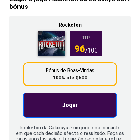
bónus
Rocketon
RTP:
96
/100
Bónus de Boas-Vindas
100% até $500
Jogar
Rocketon da Galaxsys é um jogo emocionante
em que cada decisão afecta o resultado. Faça as
suas apostas, veja o foguetão descolar e retire-