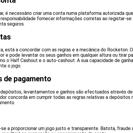
conta
ar, é necessário criar uma conta numa plataforma autorizada qu
 responsabilidade fornecer informações corretas ao registar-se
nta seguros.
tas
a, está a concordar com as regras e a mecânica do Rocketon. O 
or e pode levantar os seus ganhos em qualquer altura ou tirar pa
mo o Half Cashout e o auto-cashout. A sua capacidade de ganh
nte o jogo.
s de pagamento
depósitos, levantamentos e ganhos são efectuados através d
zador concorda em cumprir todas as regras relativas a depósito
tamento.
se a proporcionar um jogo justo e transparente. Batota, fraude 