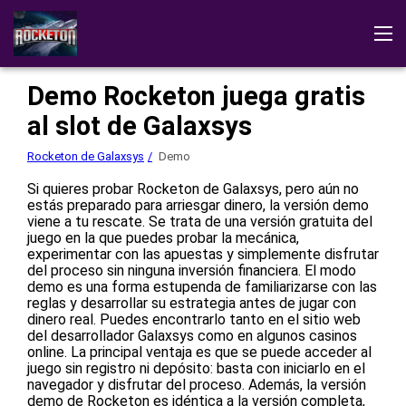
Rocketon de Galaxsys
Cómo jugar
Testimonios
Demo
Demo Rocketon juega gratis
Descargar
Jugar al casino
al slot de Galaxsys
Rocketon de Galaxsys
Demo
Si quieres probar Rocketon de Galaxsys, pero aún no
estás preparado para arriesgar dinero, la versión demo
viene a tu rescate. Se trata de una versión gratuita del
juego en la que puedes probar la mecánica,
experimentar con las apuestas y simplemente disfrutar
del proceso sin ninguna inversión financiera. El modo
demo es una forma estupenda de familiarizarse con las
reglas y desarrollar su estrategia antes de jugar con
dinero real. Puedes encontrarlo tanto en el sitio web
del desarrollador Galaxsys como en algunos casinos
online. La principal ventaja es que se puede acceder al
juego sin registro ni depósito: basta con iniciarlo en el
navegador y disfrutar del proceso. Además, la versión
demo de Rocketon es idéntica a la versión completa,