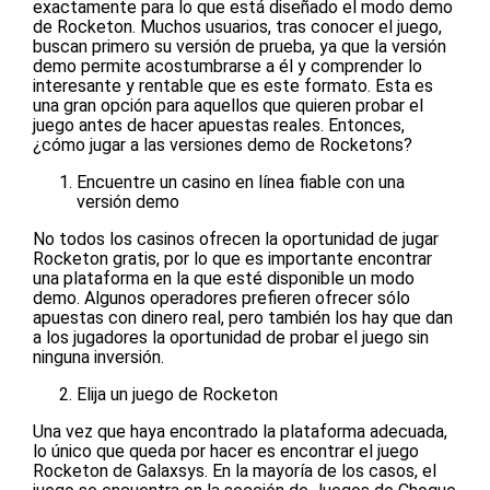
exactamente para lo que está diseñado el modo demo
de Rocketon. Muchos usuarios, tras conocer el juego,
buscan primero su versión de prueba, ya que la versión
demo permite acostumbrarse a él y comprender lo
interesante y rentable que es este formato. Esta es
una gran opción para aquellos que quieren probar el
juego antes de hacer apuestas reales. Entonces,
¿cómo jugar a las versiones demo de Rocketons?
Encuentre un casino en línea fiable con una
versión demo
No todos los casinos ofrecen la oportunidad de jugar
Rocketon gratis, por lo que es importante encontrar
una plataforma en la que esté disponible un modo
demo. Algunos operadores prefieren ofrecer sólo
apuestas con dinero real, pero también los hay que dan
a los jugadores la oportunidad de probar el juego sin
ninguna inversión.
Elija un juego de Rocketon
Una vez que haya encontrado la plataforma adecuada,
lo único que queda por hacer es encontrar el juego
Rocketon de Galaxsys. En la mayoría de los casos, el