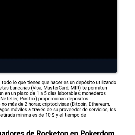
todo lo que tienes que hacer es un depósito utilizando
tas bancarias (Visa, MasterCard, MIR) te permiten
zan en un plazo de 1 a 5 días laborables; monederos
Neteller, Piastrix) proporcionan depósitos
no más de 2 horas; criptodivisas (Bitcoin, Ethereum,
 pagos móviles a través de su proveedor de servicios, los
retirada mínima es de 10 $ y el tiempo de
gadores de Rocketon en Pokerdom