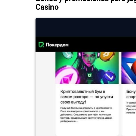
Casino