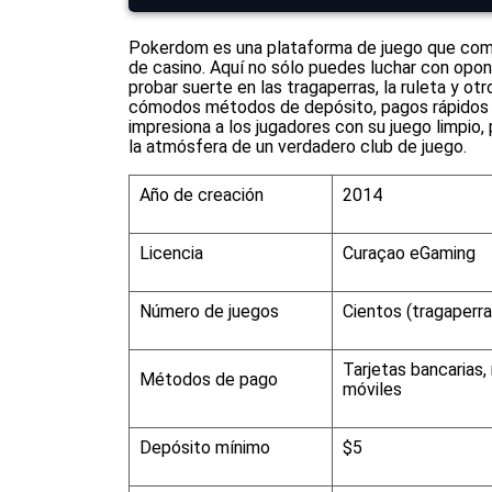
Pokerdom es una plataforma de juego que combi
de casino. Aquí no sólo puedes luchar con opo
probar suerte en las tragaperras, la ruleta y ot
cómodos métodos de depósito, pagos rápidos 
impresiona a los jugadores con su juego limpio
la atmósfera de un verdadero club de juego.
Año de creación
2014
Licencia
Curaçao eGaming
Número de juegos
Cientos (tragaperra
Tarjetas bancarias
Métodos de pago
móviles
Depósito mínimo
$5