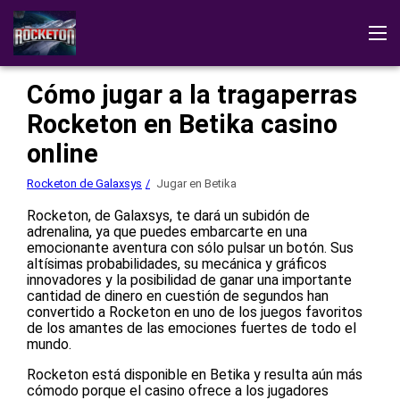
Rocketon de Galaxsys
Cómo jugar
Testimonios
Demo
Cómo jugar a la tragaperras
Descargar
Jugar al casino
Rocketon en Betika casino
online
Rocketon de Galaxsys
Jugar en Betika
Rocketon, de Galaxsys, te dará un subidón de
adrenalina, ya que puedes embarcarte en una
emocionante aventura con sólo pulsar un botón. Sus
altísimas probabilidades, su mecánica y gráficos
innovadores y la posibilidad de ganar una importante
cantidad de dinero en cuestión de segundos han
convertido a Rocketon en uno de los juegos favoritos
de los amantes de las emociones fuertes de todo el
mundo.
Rocketon está disponible en Betika y resulta aún más
cómodo porque el casino ofrece a los jugadores