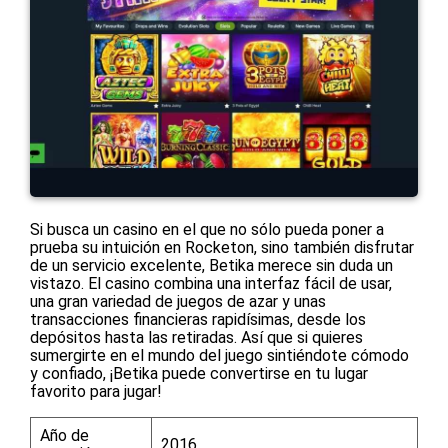
Si busca un casino en el que no sólo pueda poner a
prueba su intuición en Rocketon, sino también disfrutar
de un servicio excelente, Betika merece sin duda un
vistazo. El casino combina una interfaz fácil de usar,
una gran variedad de juegos de azar y unas
transacciones financieras rapidísimas, desde los
depósitos hasta las retiradas. Así que si quieres
sumergirte en el mundo del juego sintiéndote cómodo
y confiado, ¡Betika puede convertirse en tu lugar
favorito para jugar!
Año de
2016