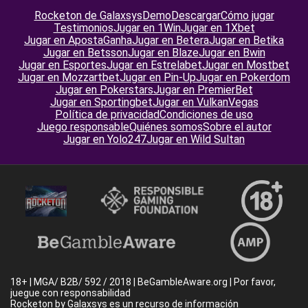
Rocketon de Galaxsys
Demo
Descargar
Cómo jugar
Testimonios
Jugar en 1Win
Jugar en 1Xbet
Jugar en ApostaGanha
Jugar en Betera
Jugar en Betika
Jugar en Betsson
Jugar en Blaze
Jugar en Bwin
Jugar en Esportes
Jugar en Estrelabet
Jugar en Mostbet
Jugar en Mozzartbet
Jugar en Pin-Up
Jugar en Pokerdom
Jugar en Pokerstars
Jugar en PremierBet
Jugar en Sportingbet
Jugar en VulkanVegas
Política de privacidad
Condiciones de uso
Juego responsable
Quiénes somos
Sobre el autor
Jugar en Yolo247
Jugar en Wild Sultan
18+ | MGA/ B2B/ 592 / 2018 | BeGambleAware.org | Por favor,
juegue con responsabilidad
Rocketon by Galaxsys es un recurso de información