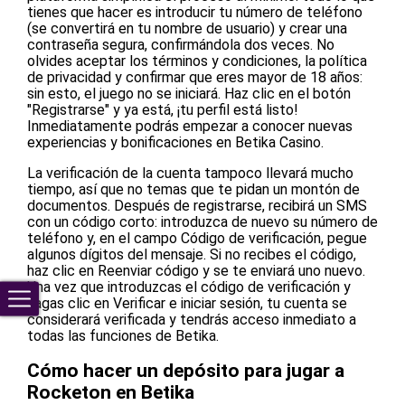
tienes que hacer es introducir tu número de teléfono
(se convertirá en tu nombre de usuario) y crear una
contraseña segura, confirmándola dos veces. No
olvides aceptar los términos y condiciones, la política
de privacidad y confirmar que eres mayor de 18 años:
sin esto, el juego no se iniciará. Haz clic en el botón
"Registrarse" y ya está, ¡tu perfil está listo!
Inmediatamente podrás empezar a conocer nuevas
experiencias y bonificaciones en Betika Casino.
La verificación de la cuenta tampoco llevará mucho
tiempo, así que no temas que te pidan un montón de
documentos. Después de registrarse, recibirá un SMS
con un código corto: introduzca de nuevo su número de
teléfono y, en el campo Código de verificación, pegue
algunos dígitos del mensaje. Si no recibes el código,
haz clic en Reenviar código y se te enviará uno nuevo.
Una vez que introduzcas el código de verificación y
hagas clic en Verificar e iniciar sesión, tu cuenta se
considerará verificada y tendrás acceso inmediato a
todas las funciones de Betika.
Cómo hacer un depósito para jugar a
Rocketon en Betika