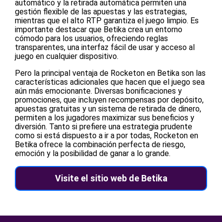
automático y la retirada automática permiten una
gestión flexible de las apuestas y las estrategias,
mientras que el alto RTP garantiza el juego limpio. Es
importante destacar que Betika crea un entorno
cómodo para los usuarios, ofreciendo reglas
transparentes, una interfaz fácil de usar y acceso al
juego en cualquier dispositivo.
Pero la principal ventaja de Rocketon en Betika son las
características adicionales que hacen que el juego sea
aún más emocionante. Diversas bonificaciones y
promociones, que incluyen recompensas por depósito,
apuestas gratuitas y un sistema de retirada de dinero,
permiten a los jugadores maximizar sus beneficios y
diversión. Tanto si prefiere una estrategia prudente
como si está dispuesto a ir a por todas, Rocketon en
Betika ofrece la combinación perfecta de riesgo,
emoción y la posibilidad de ganar a lo grande.
Visite el sitio web de Betika