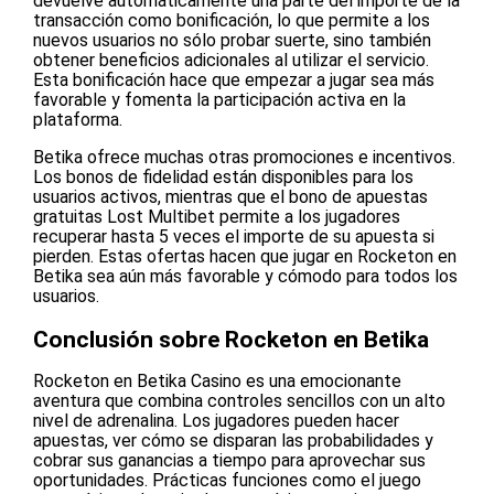
devuelve automáticamente una parte del importe de la
transacción como bonificación, lo que permite a los
nuevos usuarios no sólo probar suerte, sino también
obtener beneficios adicionales al utilizar el servicio.
Esta bonificación hace que empezar a jugar sea más
favorable y fomenta la participación activa en la
plataforma.
Betika ofrece muchas otras promociones e incentivos.
Los bonos de fidelidad están disponibles para los
usuarios activos, mientras que el bono de apuestas
gratuitas Lost Multibet permite a los jugadores
recuperar hasta 5 veces el importe de su apuesta si
pierden. Estas ofertas hacen que jugar en Rocketon en
Betika sea aún más favorable y cómodo para todos los
usuarios.
Conclusión sobre Rocketon en Betika
Rocketon en Betika Casino es una emocionante
aventura que combina controles sencillos con un alto
nivel de adrenalina. Los jugadores pueden hacer
apuestas, ver cómo se disparan las probabilidades y
cobrar sus ganancias a tiempo para aprovechar sus
oportunidades. Prácticas funciones como el juego