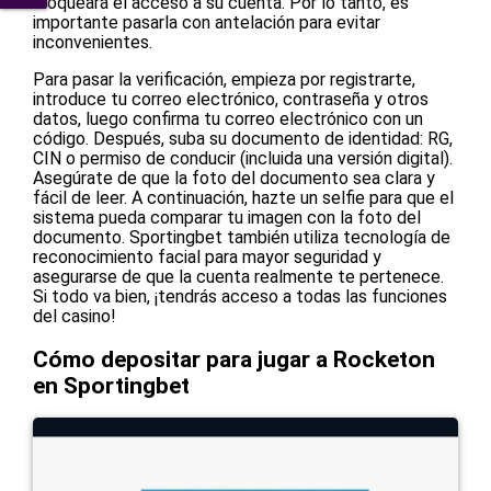
bloqueará el acceso a su cuenta. Por lo tanto, es
importante pasarla con antelación para evitar
inconvenientes.
Para pasar la verificación, empieza por registrarte,
introduce tu correo electrónico, contraseña y otros
datos, luego confirma tu correo electrónico con un
código. Después, suba su documento de identidad: RG,
CIN o permiso de conducir (incluida una versión digital).
Asegúrate de que la foto del documento sea clara y
fácil de leer. A continuación, hazte un selfie para que el
sistema pueda comparar tu imagen con la foto del
documento. Sportingbet también utiliza tecnología de
reconocimiento facial para mayor seguridad y
asegurarse de que la cuenta realmente te pertenece.
Si todo va bien, ¡tendrás acceso a todas las funciones
del casino!
Cómo depositar para jugar a Rocketon
en Sportingbet