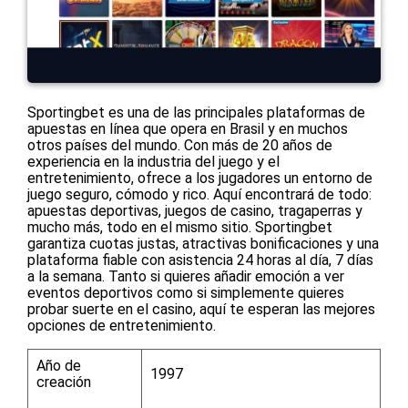
Sportingbet es una de las principales plataformas de
apuestas en línea que opera en Brasil y en muchos
otros países del mundo. Con más de 20 años de
experiencia en la industria del juego y el
entretenimiento, ofrece a los jugadores un entorno de
juego seguro, cómodo y rico. Aquí encontrará de todo:
apuestas deportivas, juegos de casino, tragaperras y
mucho más, todo en el mismo sitio. Sportingbet
garantiza cuotas justas, atractivas bonificaciones y una
plataforma fiable con asistencia 24 horas al día, 7 días
a la semana. Tanto si quieres añadir emoción a ver
eventos deportivos como si simplemente quieres
probar suerte en el casino, aquí te esperan las mejores
opciones de entretenimiento.
Año de
1997
creación