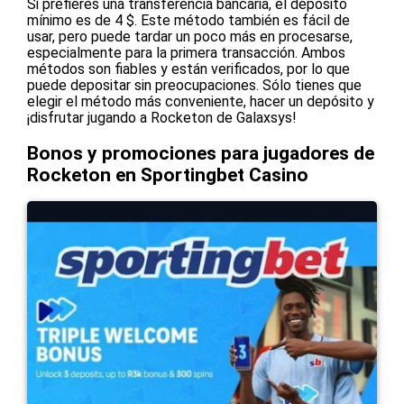
Si prefieres una transferencia bancaria, el depósito
mínimo es de 4 $. Este método también es fácil de
usar, pero puede tardar un poco más en procesarse,
especialmente para la primera transacción. Ambos
métodos son fiables y están verificados, por lo que
puede depositar sin preocupaciones. Sólo tienes que
elegir el método más conveniente, hacer un depósito y
¡disfrutar jugando a Rocketon de Galaxsys!
Bonos y promociones para jugadores de
Rocketon en Sportingbet Casino