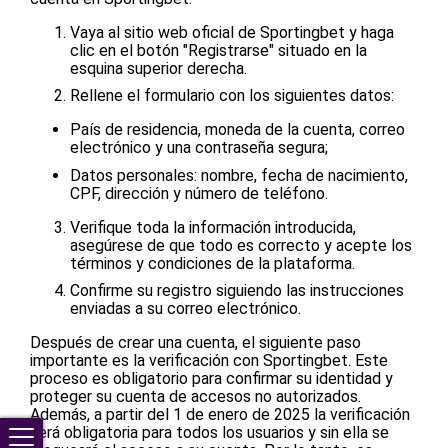
Vaya al sitio web oficial de Sportingbet y haga
clic en el botón "Registrarse" situado en la
esquina superior derecha.
Rellene el formulario con los siguientes datos:
País de residencia, moneda de la cuenta, correo
electrónico y una contraseña segura;
Datos personales: nombre, fecha de nacimiento,
CPF, dirección y número de teléfono.
Verifique toda la información introducida,
asegúrese de que todo es correcto y acepte los
términos y condiciones de la plataforma.
Confirme su registro siguiendo las instrucciones
enviadas a su correo electrónico.
Después de crear una cuenta, el siguiente paso
importante es la verificación con Sportingbet. Este
proceso es obligatorio para confirmar su identidad y
proteger su cuenta de accesos no autorizados.
Además, a partir del 1 de enero de 2025 la verificación
será obligatoria para todos los usuarios y sin ella se