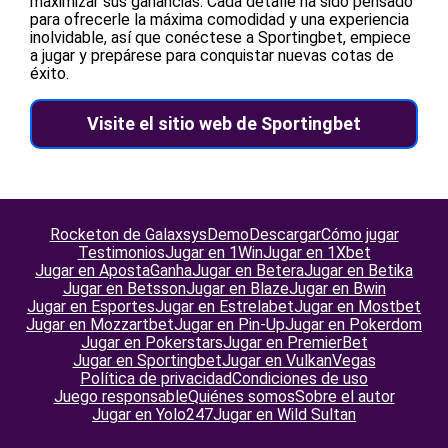
maximizar sus ganancias. Cada detalle ha sido pensado
para ofrecerle la máxima comodidad y una experiencia
inolvidable, así que conéctese a Sportingbet, empiece
a jugar y prepárese para conquistar nuevas cotas de
éxito.
Visite el sitio web de Sportingbet
Rocketon de Galaxsys
Demo
Descargar
Cómo jugar
Testimonios
Jugar en 1Win
Jugar en 1Xbet
Jugar en ApostaGanha
Jugar en Betera
Jugar en Betika
Jugar en Betsson
Jugar en Blaze
Jugar en Bwin
Jugar en Esportes
Jugar en Estrelabet
Jugar en Mostbet
Jugar en Mozzartbet
Jugar en Pin-Up
Jugar en Pokerdom
Jugar en Pokerstars
Jugar en PremierBet
Jugar en Sportingbet
Jugar en VulkanVegas
Política de privacidad
Condiciones de uso
Juego responsable
Quiénes somos
Sobre el autor
Jugar en Yolo247
Jugar en Wild Sultan