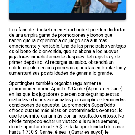
Los fans de Rocketon en Sportingbet pueden disfrutar
de una amplia gama de promociones y bonos que
hacen que la experiencia de juego sea aún más
emocionante y rentable. Una de las principales ventajas
es el bono de bienvenida, que se abona a los nuevos
jugadores inmediatamente después del registro y del
primer depósito. Al recargar su saldo, obtendrá un
sólido impulso en sus primeras apuestas en Rocketon y
aumentará sus posibilidades de ganar a lo grande.
Sportingbet también organiza regularmente
promociones como Aposte & Ganhe (Apueste y Gane),
en las que los jugadores pueden conseguir apuestas
gratuitas o bonos adicionales por cumplir determinadas
condiciones de apuesta. La promoción SuperOdds
ofrece cuotas más altas en determinados eventos, lo
que le permite ganar más con un resultado exitoso. No
olvide tampoco echar un vistazo a la ruleta semanal,
donde apostar desde 5 $ le da la oportunidad de ganar
hasta 1.730 $. Ganhe, é seu! (¡Ganar es suyo!) le