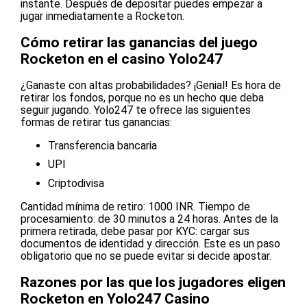
instante. Después de depositar puedes empezar a
jugar inmediatamente a Rocketon.
Cómo retirar las ganancias del juego
Rocketon en el casino Yolo247
¿Ganaste con altas probabilidades? ¡Genial! Es hora de
retirar los fondos, porque no es un hecho que deba
seguir jugando. Yolo247 te ofrece las siguientes
formas de retirar tus ganancias:
Transferencia bancaria
UPI
Criptodivisa
Cantidad mínima de retiro: 1000 INR. Tiempo de
procesamiento: de 30 minutos a 24 horas. Antes de la
primera retirada, debe pasar por KYC: cargar sus
documentos de identidad y dirección. Este es un paso
obligatorio que no se puede evitar si decide apostar.
Razones por las que los jugadores eligen
Rocketon en Yolo247 Casino