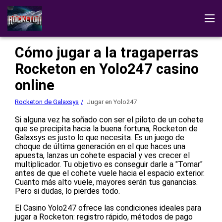
Rocketon de Galaxsys
Cómo jugar
Testimonios
Demo
Cómo jugar a la tragaperras
Descargar
Jugar al casino
Rocketon en Yolo247 casino
online
Rocketon de Galaxsys
Jugar en Yolo247
Si alguna vez ha soñado con ser el piloto de un cohete
que se precipita hacia la buena fortuna, Rocketon de
Galaxsys es justo lo que necesita. Es un juego de
choque de última generación en el que haces una
apuesta, lanzas un cohete espacial y ves crecer el
multiplicador. Tu objetivo es conseguir darle a "Tomar"
antes de que el cohete vuele hacia el espacio exterior.
Cuanto más alto vuele, mayores serán tus ganancias.
Pero si dudas, lo pierdes todo.
El Casino Yolo247 ofrece las condiciones ideales para
jugar a Rocketon: registro rápido, métodos de pago